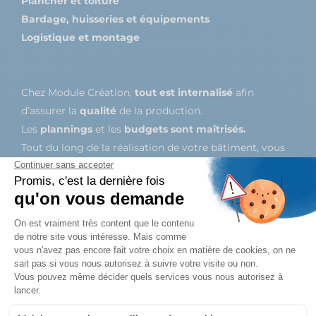
Plancher et toiture
Bardage, huisseries et équipements
Logistique et montage
Chez Module Création,
tout est internalisé
afin
d’assurer la
qualité
de la production.
Les
plannings
et les
budgets sont maîtrisés.
Tout du long de la réalisation de votre bâtiment, vous
n’aurez qu’
un seul interlocuteur
.
Module Création, c’est une équipe soudée et
expérimentée qui travaille pour vous :
chaque
bâtiment est unique.
EN SAVOIR PLUS SUR NOS MÉTIERS