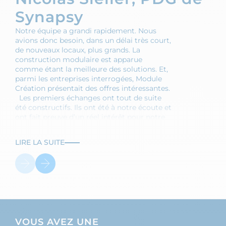
Synapsy
D
Notre équipe a grandi rapidement. Nous
No
avions donc besoin, dans un délai très court,
de
de nouveaux locaux, plus grands. La
No
construction modulaire est apparue
la
comme étant la meilleure des solutions. Et,
Cr
parmi les entreprises interrogées, Module
bes
Création présentait des offres intéressantes.
eux
Les premiers échanges ont tout de suite
la
été constructifs. Ils ont été à notre écoute et
pr
ont fait preuve d’un réel intérêt pour notre
org
projet. Module Création propo…
ra
LIRE LA SUITE
LI
VOUS AVEZ UNE