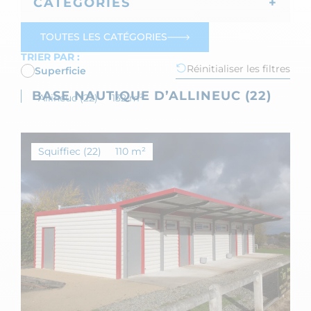
CATÉGORIES
TOUTES LES CATÉGORIES
TRIER PAR :
Réinitialiser les filtres
Superficie
BASE NAUTIQUE D’ALLINEUC (22)
Allineuc (22)
132 m²
Squiffiec (22)
110 m²