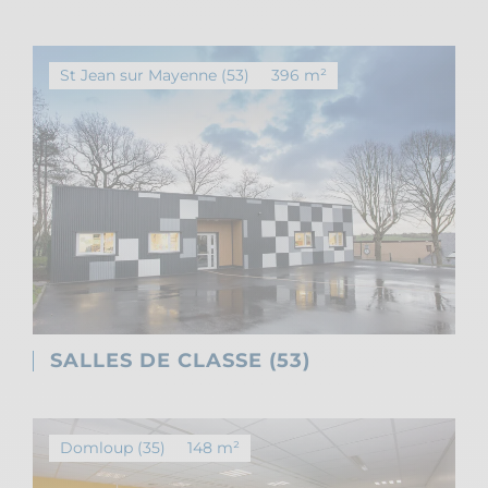
St Jean sur Mayenne (53)
396 m²
SALLES DE CLASSE (53)
Domloup (35)
148 m²