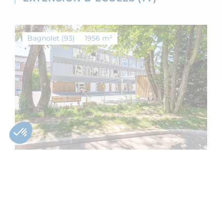
Bagnolet (93)
1956 m²
ÉCOLE MODULAIRE DE 2000M2 (93)
St Agnan
273 m²