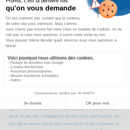
LES BÂTIMENTS MODULAIRES POUR
L’ENSEIGNEMENT
Les communes devant faire face à des salles de classe
surchargées ou à des bâtiments vieillissants sont
nombreuses. Pour remédier à ce problème tout en
surveillant leur budget, elles peuvent donc opter pour
la construction de bâtiments modulaires.
Installer une
salle de classe modulaire
ou toute une
école modulaire permet ainsi d’accueillir l’ensemble
des enfants de la commune. En quelques semaines
seulement, le chantier se met en marche et le
bâtiment modulaire est mis en place afin d’ajouter une
ou plusieurs classes supplémentaires. Il s’agit
également d’une solution idéale pour les collectivités
dont les écoles, collèges ou lycées sont vieillissants. Au
lieu de se lancer dans une rénovation trop coûteuse, la