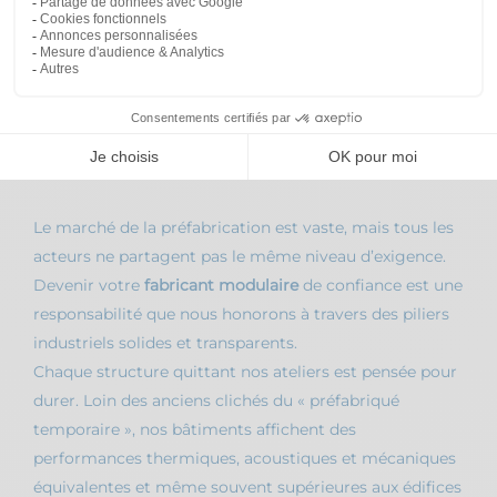
Pourquoi choisir Module
Création comme fabricant
modulaire ?
Le marché de la préfabrication est vaste, mais tous les
acteurs ne partagent pas le même niveau d’exigence.
Devenir votre
fabricant modulaire
de confiance est une
responsabilité que nous honorons à travers des piliers
industriels solides et transparents.
Chaque structure quittant nos ateliers est pensée pour
durer. Loin des anciens clichés du « préfabriqué
temporaire », nos bâtiments affichent des
performances thermiques, acoustiques et mécaniques
équivalentes et même souvent supérieures aux édifices