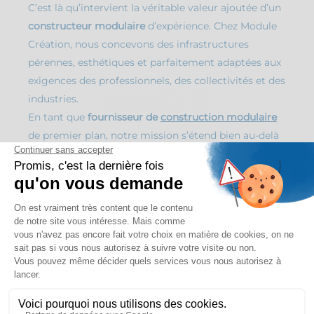
C’est là qu’intervient la véritable valeur ajoutée d’un
constructeur modulaire
d’expérience. Chez Module
Création, nous concevons des infrastructures
pérennes, esthétiques et parfaitement adaptées aux
exigences des professionnels, des collectivités et des
industries.
En tant que
fournisseur de
construction modulaire
de premier plan, notre mission s’étend bien au-delà
de l’assemblage de structures préfabriquées. Nous
vous accompagnons de A à Z : de la genèse de vos
plans à la pose finale, en garantissant un haut niveau
de personnalisation et de maîtrise technique. Choisir
un spécialiste intégré, c’est l’assurance d’obtenir un
espace performant, livré dans des délais
drastiquement réduits par rapport à une
construction classique.