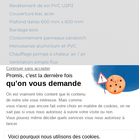
Revêtement de sol PVC U3P3
Couverture bac acier
Plafond dalles 600 mm x 600 mm
Bardage bois
Cloisonnement panneaux sandwich
Menuiseries aluminium et PVC
Chauffage pompe à chaleur air / air
Ventilation simple flux
GALERIE PHOTOS