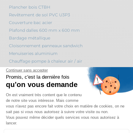
Plancher bois CTBH
Revêtement de sol PVC U3P3
Couverture bac acier
Plafond dalles 600 mm x 600 mm
Bardage métallique
Cloisonnement panneaux sandwich
Menuiseries aluminium
Chauffage pompe à chaleur air / air
Ventilation VMC simple flux
GALERIE PHOTOS