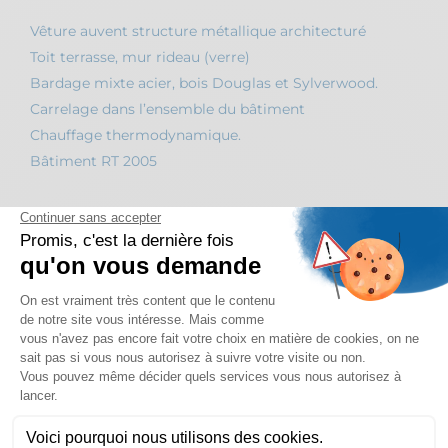
Vêture auvent structure métallique architecturé
Toit terrasse, mur rideau (verre)
Bardage mixte acier, bois Douglas et Sylverwood.
Carrelage dans l’ensemble du bâtiment
Chauffage thermodynamique.
Bâtiment RT 2005
GALERIE PHOTOS