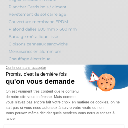
Plancher Cetris bois / ciment
Revêtement de sol carrelage
Couverture membrane EPDM
Plafond dalles 600 mm x 600 mm
Bardage métallique lisse
Cloisons panneaux sandwichs
Menuiseries en aluminium
Chauffage électrique
Ventilation simple flux
GALERIE PHOTOS